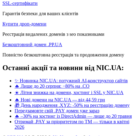
SSL-сертифікати
Гарантія безпеки для ваших клієнтів
Купити дроп-домени
Реєстрація видалених доменів з seo показниками
Безкоштовний домен .PP.UA
Повністю безкоштовна реєстрація та продовження домену
Останні акції та новини від NIC.UA:
✨ Новинка NIC.UA: потужний AI-конструктор сайтів
🔥 Лише до 20 серпня: −80% на .CO
☀️ Літня знижка на домени, хостинг і SSL у NIC.UA
🔥 Нові домени на NIC.UA — від 44,59 грн
🎁 День народження .XYZ: -50% на реєстрацію домену
Передзамовте свій .PAY домен уже зараз
🔥 –30% на хостинг із DirectAdmin — лише до 20 травня
Отримай .PAY за пріоритетом по ТМ — тільки в квітні
2026