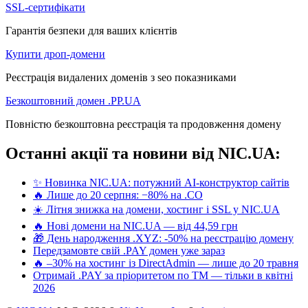
SSL-сертифікати
Гарантія безпеки для ваших клієнтів
Купити дроп-домени
Реєстрація видалених доменів з seo показниками
Безкоштовний домен .PP.UA
Повністю безкоштовна реєстрація та продовження домену
Останні акції та новини від NIC.UA:
✨ Новинка NIC.UA: потужний AI-конструктор сайтів
🔥 Лише до 20 серпня: −80% на .CO
☀️ Літня знижка на домени, хостинг і SSL у NIC.UA
🔥 Нові домени на NIC.UA — від 44,59 грн
🎁 День народження .XYZ: -50% на реєстрацію домену
Передзамовте свій .PAY домен уже зараз
🔥 –30% на хостинг із DirectAdmin — лише до 20 травня
Отримай .PAY за пріоритетом по ТМ — тільки в квітні
2026