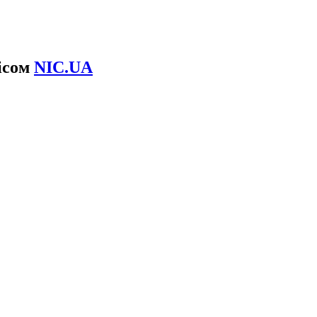
вісом
NIC.UA