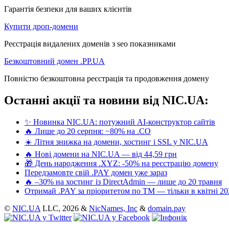
Гарантія безпеки для ваших клієнтів
Купити дроп-домени
Реєстрація видалених доменів з seo показниками
Безкоштовний домен .PP.UA
Повністю безкоштовна реєстрація та продовження домену
Останні акції та новини від NIC.UA:
✨ Новинка NIC.UA: потужний AI-конструктор сайтів
🔥 Лише до 20 серпня: −80% на .CO
☀️ Літня знижка на домени, хостинг і SSL у NIC.UA
🔥 Нові домени на NIC.UA — від 44,59 грн
🎁 День народження .XYZ: -50% на реєстрацію домену
Передзамовте свій .PAY домен уже зараз
🔥 –30% на хостинг із DirectAdmin — лише до 20 травня
Отримай .PAY за пріоритетом по ТМ — тільки в квітні 20
©
NIC.UA
LLC,
2026 &
NicNames, Inc
&
domain.pay